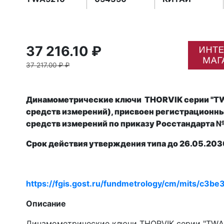
37 216.10 ₽
37 217.00 ₽ ₽
Динамометрические ключи THORVIK серии "TW
средств измерений), присвоен р
егистрационны
средств измерений
по приказу Росстандарта 
Срок действия утверждения типа до 26
.05.2030
https://fgis.gost.ru/fundmetrology/cm/mits/c3
Описание
Динамометрические ключи THORVIK серии "TWА"