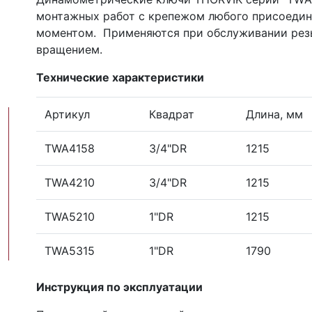
монтажных работ с крепежом любого присоедин
моментом. Применяются при обслуживании рез
вращением.
Технические характеристики
Артикул
Квадрат
Длина, мм
TWA4158
3/4"DR
1215
TWA4210
3/4"DR
1215
TWA5210
1"DR
1215
TWA5315
1"DR
1790
Инструкция по эксплуатации