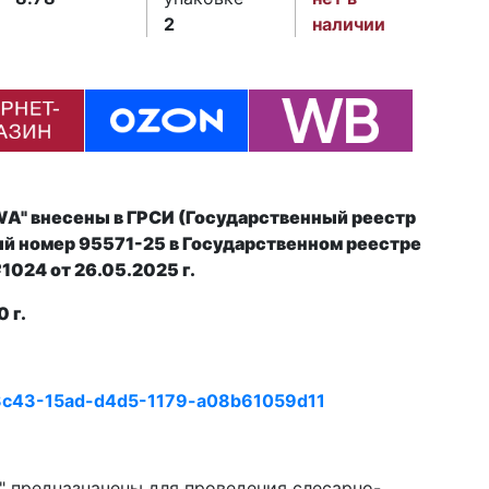
2
наличии
A" внесены в ГРСИ (Государственный реестр
й номер 95571-25 в Государственном реестре
№1024 от
26.05.2025 г.
 г.
be3c43-15ad-d4d5-1179-a08b61059d11
 предназначены для проведения слесарно-