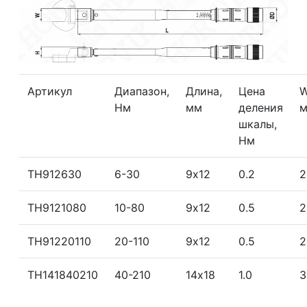
Артикул
Диапазон,
Длина,
Цена
W
Нм
мм
деления
шкалы,
Нм
TH912630
6-30
9х12
0.2
2
TH9121080
10-80
9х12
0.5
2
TH91220110
20-110
9х12
0.5
2
TH141840210
40-210
14х18
1.0
3