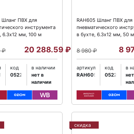
 Шланг ПВХ для
RAH605 Шланг ПВХ для
тического инструмента
пневматического инстр
, 6.3х12 мм, 100 м
в бухте, 6.3х12 мм, 50 м
20 288.59
₽
8 9
9
₽
8 980
₽
л
код
в наличии
артикул
код
в н
1
052264
нет в
RAH605
052265
нет
наличии
на
скидка