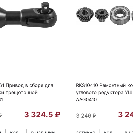
61 Привод в сборе для
RKS10410 Ремонтный к
ки трещоточной
углового редуктора У
61
AAG0410
3 324.5
₽
3 2
₽
3 246
₽
л
код
в наличии
артикул
код
в н