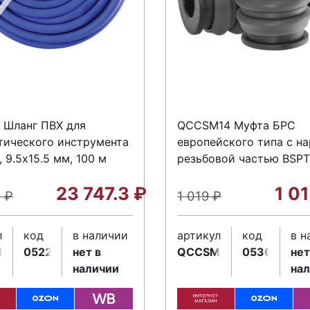
 Шланг ПВХ для
QCCSM14 Муфта БРС
тического инструмента
европейского типа с н
, 9.5х15.5 мм, 100 м
резьбовой частью BSPT 
23 747.3
₽
1 0
8
₽
1 019
₽
л
код
в наличии
артикул
код
в н
1
052268
нет в
QCCSM14
053641
нет
наличии
на