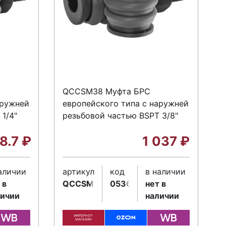
QCCSM38 Муфта БРС
аружней
европейского типа с наружней
1/4"
резьбовой частью BSPT 3/8"
18.7
₽
1 037
₽
аличии
артикул
код
в наличии
 в
QCCSM38
053642
нет в
личии
наличии