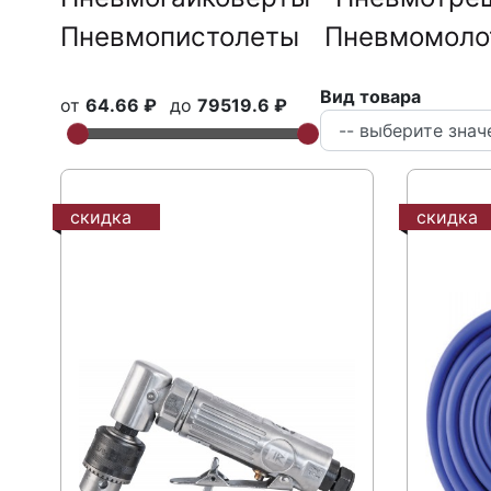
Пневмопистолеты
Пневмомоло
Вид товара
от
64.66 ₽
до
79519.6 ₽
скидка
скидка