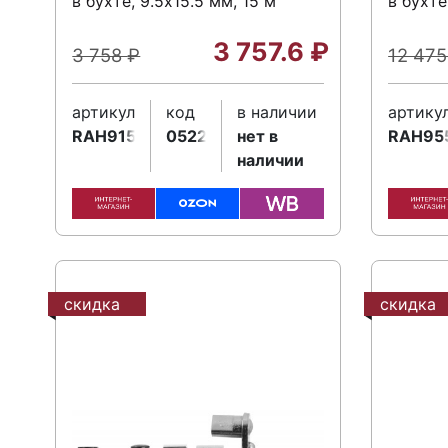
в бухте, 9.5х15.5 мм, 15 м
в бухте
3 757.6
₽
3 758
₽
12 47
артикул
код
в наличии
артику
RAH915
052267
нет в
RAH95
наличии
скидка
скидка