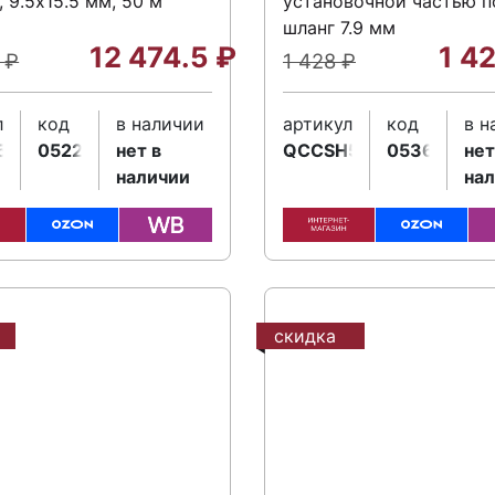
, 9.5х15.5 мм, 50 м
установочной частью п
шланг 7.9 мм
12 474.5
₽
1 4
5
₽
1 428
₽
л
код
в наличии
артикул
код
в н
5
052269
нет в
QCCSH516
053638
нет
наличии
на
скидка