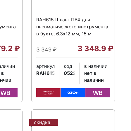
RAH615 Шланг ПВХ для
умента
пневматического инструмента
в бухте, 6.3х12 мм, 15 м
79.2
₽
3 348.9
₽
3 349
₽
аличии
артикул
код
в наличии
 в
RAH615
052266
нет в
личии
наличии
скидка