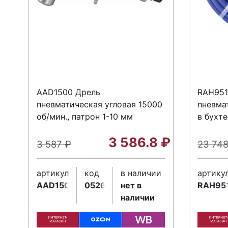
AAD1500 Дрель
RAH951
пневматическая угловая 15000
пневма
об/мин., патрон 1-10 мм
в бухте
3 586.8
₽
3 587
₽
23 74
артикул
код
в наличии
артику
AAD1500
052640
нет в
RAH95
наличии