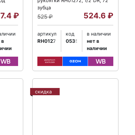
од
рукоятки RH01272, 1/2"DR, 72
зубца
27.4
₽
524.6
₽
525
₽
аличии
артикул
код
в наличии
 в
RH01272RK
053588
нет в
личии
наличии
скидка