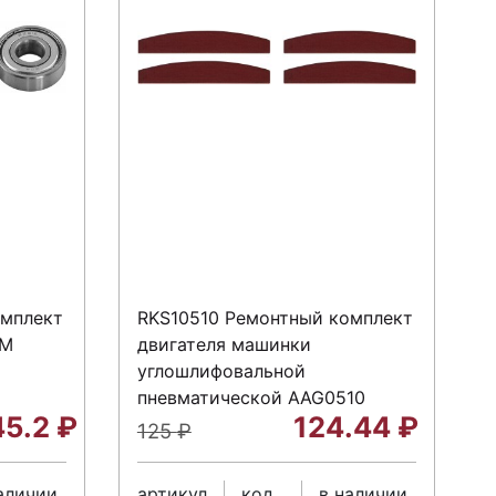
омплект
RKS10510 Ремонтный комплект
ШМ
двигателя машинки
углошлифовальной
пневматической AAG0510
45.2
₽
124.44
₽
125
₽
аличии
артикул
код
в наличии