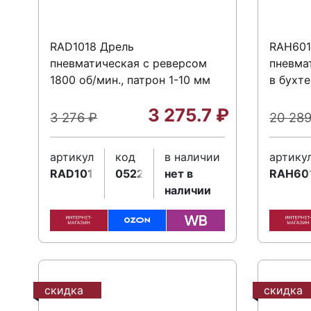
RAD1018 Дрель
RAH601
пневматическая с реверсом
пневма
1800 об/мин., патрон 1-10 мм
в бухте
3 275.7
₽
3 276
₽
20 28
артикул
код
в наличии
артику
RAD1018
052202
нет в
RAH60
наличии
скидка
скидка