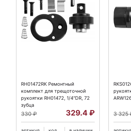
RH01472RK Ремонтный
RKS012
комплект для трещоточной
рукоят
рукоятки RH01472, 1/4"DR, 72
ARW12
зубца
329.4
₽
330
₽
3 325
артикул
код
в наличии
артику