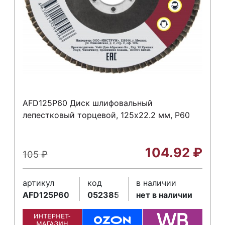
AFD125P60 Диск шлифовальный
лепестковый торцевой, 125х22.2 мм, Р60
104.92
₽
105
₽
артикул
код
в наличии
AFD125P60
052385
нет в наличии