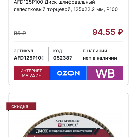
AFD125P100 Диск шлифовальный
лепестковый торцевой, 125х22.2 мм, Р100
94.55
₽
95
₽
артикул
код
в наличии
AFD125P100
052387
нет в наличии
скидка