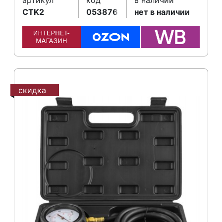
артикул
код
в наличии
CTK2
053876
нет в наличии
скидка