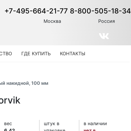
+7-495-664-21-77
8-800-505-18-34
Москва
Россия
СТВО
ГДЕ КУПИТЬ
КОНТАКТЫ
ый накидной, 100 мм
orvik
вес
штук в
в наличии
6.42
упаковке
нет в