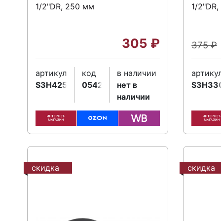
1/2"DR, 250 мм
1/2"DR,
305
₽
375
₽
артикул
код
в наличии
артику
S3H425
054222
нет в
S3H33
наличии
скидка
скидка