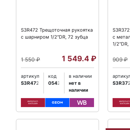
S3R472 Трещоточная рукоятка
S3R372
с шарниром 1/2"DR, 72 зубца
с мета
1/2"DR,
1 549.4
₽
1 550
₽
909
₽
артикул
код
в наличии
артику
S3R472
054214
нет в
S3R37
наличии