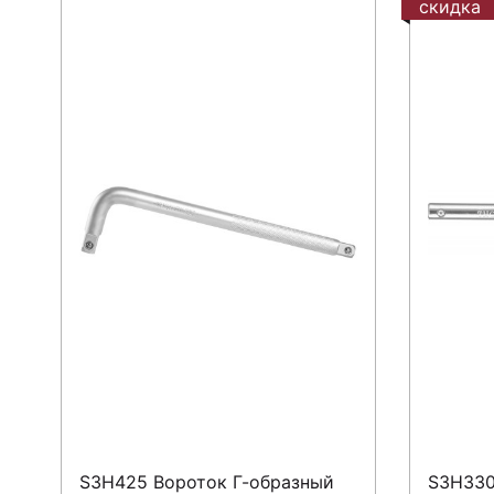
скидка
S3H425 Вороток Г-образный
S3H330