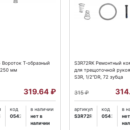
 Вороток Т-образный
S3R72RK Ремонтный ко
 250 мм
для трещоточной руко
S3R, 1/2"DR, 72 зубца
319.64
₽
314
315
₽
л
код
в наличии
артикул
код
в н
5
054209
нет в
S3R72RK
054337
нет
наличии
на