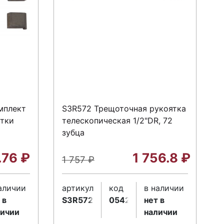
мплект
S3R572 Трещоточная рукоятка
ятки
телескопическая 1/2"DR, 72
зубца
.76
₽
1 756.8
₽
1 757
₽
аличии
артикул
код
в наличии
 в
S3R572
054215
нет в
личии
наличии