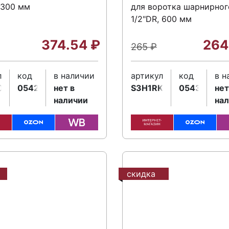
 300 мм
для воротка шарнирног
1/2"DR, 600 мм
374.54
₽
264
265
₽
л
код
в наличии
артикул
код
в н
0
054210
нет в
S3H1RK2
054341
нет
наличии
на
скидка