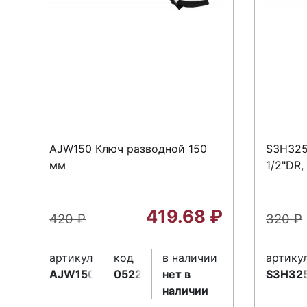
AJW150 Ключ разводной 150
S3H325
мм
1/2"DR,
419.68
₽
420
₽
320
₽
артикул
код
в наличии
артику
AJW150
052252
нет в
S3H32
наличии