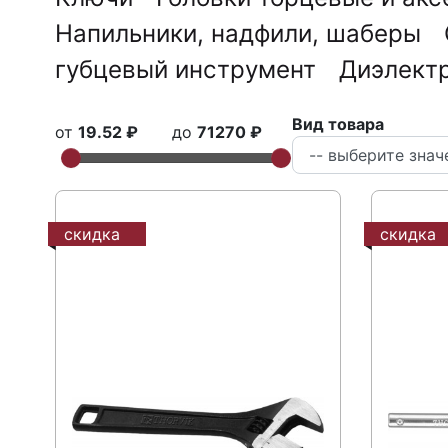
Напильники, надфили, шаберы
губцевый инструмент
Диэлект
Вид товара
от
19.52 ₽
до
71270 ₽
скидка
скидка