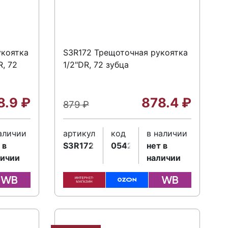
укоятка
S3R172 Трещоточная рукоятка
, 72
1/2"DR, 72 зубца
8.9
₽
878.4
₽
879
₽
аличии
артикул
код
в наличии
 в
S3R172
054211
нет в
личии
наличии