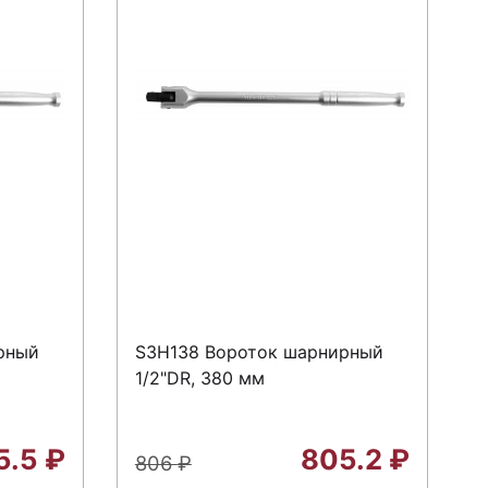
рный
S3H138 Вороток шарнирный
1/2"DR, 380 мм
5.5
₽
805.2
₽
806
₽