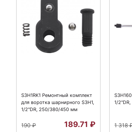
S3H1RK1 Ремонтный комплект
S3H160
для воротка шарнирного S3H1,
1/2"DR,
1/2"DR, 250/380/450 мм
189.71
₽
190
₽
1 318