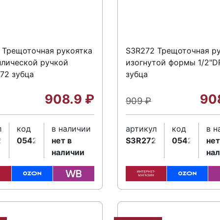
 Трещоточная рукоятка
S3R272 Трещоточная р
ллической ручкой
изогнутой формы 1/2"DR
 72 зубца
зубца
908.9
₽
90
909
₽
л
код
в наличии
артикул
код
в н
2
054212
нет в
S3R272
054213
нет
наличии
на