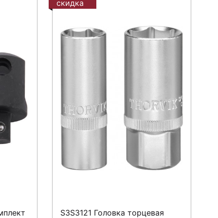
скидка
мплект
S3S3121 Головка торцевая