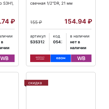
о S3H1,
свечная 1/2"DR, 21 мм
.74
₽
154.94
₽
155
₽
аличии
артикул
код
в наличии
 в
S3S3121
054230
нет в
личии
наличии
скидка