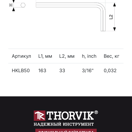
Артикул
L1, мм
L2, мм
h, inch
Вес, кг
HKLB50
163
33
3/16"
0,032