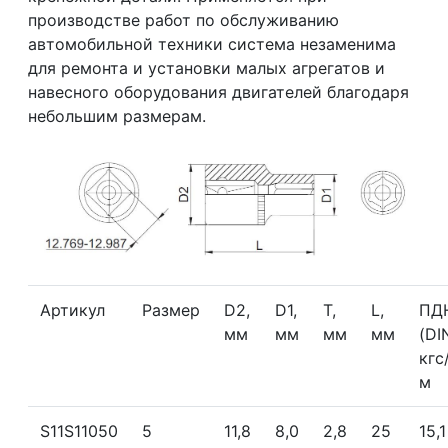
производстве работ по обслуживанию
автомобильной техники система незаменима
для ремонта и установки малых агрегатов и
навесного оборудования двигателей благодаря
небольшим размерам.
Артикул
Размер
D2,
D1,
T,
L,
ПД
мм
мм
мм
мм
(DI
кгс
м
S11S11050
5
11,8
8,0
2,8
25
15,1