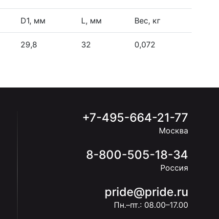
D1, мм
L, мм
Вес, кг
29,8
32
0,072
+7-495-664-21-77
Москва
8-800-505-18-34
Россия
pride@pride.ru
Пн.–пт.: 08.00–17.00