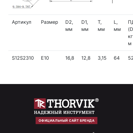
Артикул
Размер
D2,
D1,
T,
L,
П
мм
мм
мм
мм
(D
кг
м
S12S2310
Е10
16,8
12,8
3,15
64
5
ОФИЦИАЛЬНЫЙ САЙТ БРЕНДА