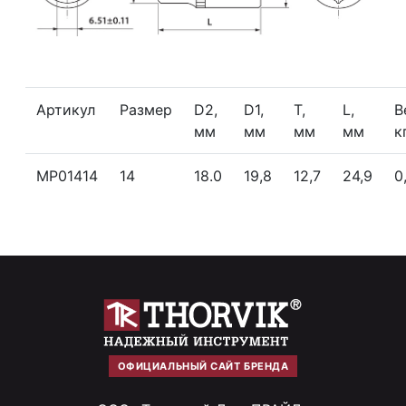
Артикул
Размер
D2,
D1,
T,
L,
В
мм
мм
мм
мм
к
MP01414
14
18.0
19,8
12,7
24,9
0
ОФИЦИАЛЬНЫЙ САЙТ БРЕНДА