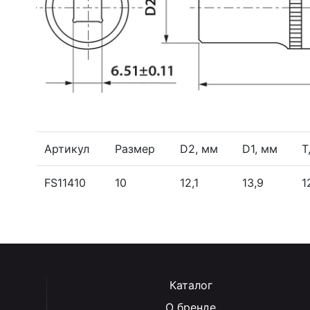
Артикул
Размер
D2, мм
D1, мм
T
FS11410
10
12,1
13,9
1
Каталог
О бренде