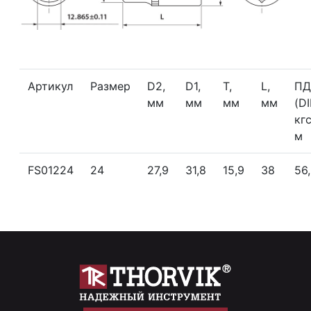
Артикул
Размер
D2,
D1,
T,
L,
П
мм
мм
мм
мм
(D
кгс
м
FS01224
24
27,9
31,8
15,9
38
56