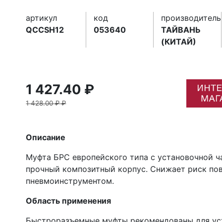
артикул
код
производитель
QCCSH12
053640
ТАЙВАНЬ
(КИТАЙ)
1 427.40 ₽
1 428.00 ₽ ₽
Описание
Муфта БРС европейского типа с установочной ча
прочный композитный корпус. Снижает риск по
пневмоинструментом.
Область применения
Быстроразъемные муфты рекомендованы для уст