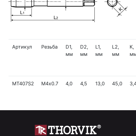
Артикул
Резьба
D1,
D2,
L1,
L2,
K,
мм
мм
мм
мм
м
MT407S2
М4х0.7
4,0
4,5
13,0
45,0
3,