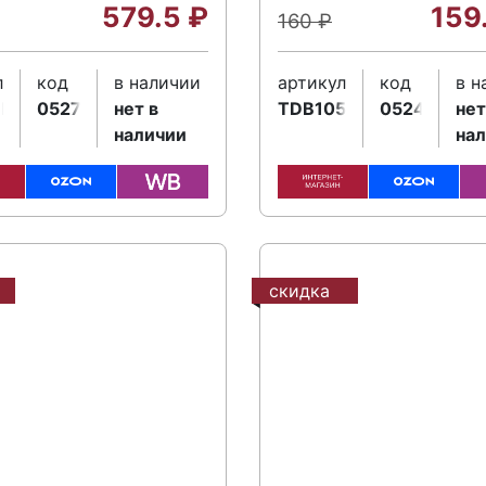
579.5
₽
159
160
₽
л
код
в наличии
артикул
код
в н
3K5
052721
нет в
TDB105NTB
052444
нет
наличии
на
скидка