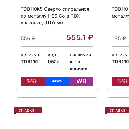
TDB110K5 Сверло спиральное
TDB110
по металлу HSS Co в ПВХ
металлу
упаковке, d11.0 мм
555.1
₽
556
₽
135
₽
артикул
код
в наличии
артику
TDB110K5
052473
нет в
TDB11
наличии
скидка
скидка