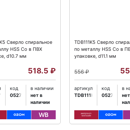
K5 Сверло спиральное
TDB111K5 Сверло спира
аллу HSS Co в ПВХ
по металлу HSS Co в П
е, d10.7 мм
упаковке, d11.1 мм
518.5
₽
55
556
₽
л
код
в наличии
артикул
код
в н
7K5
052716
нет в
TDB111K5
052719
нет
наличии
на