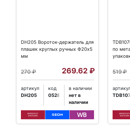
DH205 Вороток-держатель для
TDB107
плашек круглых ручных Ф20х5
по мет
мм
упаковк
269.62
₽
270
₽
519
₽
артикул
код
в наличии
артику
DH205
052868
нет в
TDB10
наличии