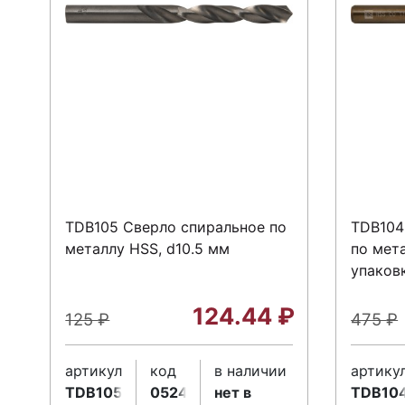
TDB105 Сверло спиральное по
TDB104
металлу HSS, d10.5 мм
по мет
упаковк
124.44
₽
125
₽
475
₽
артикул
код
в наличии
артику
TDB105
052416
нет в
TDB10