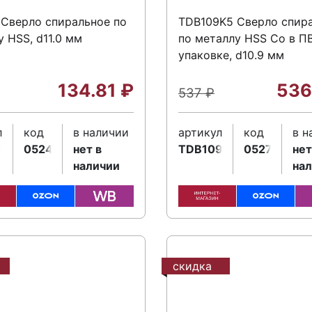
 Сверло спиральное по
TDB109K5 Сверло спир
 HSS, d11.0 мм
по металлу HSS Co в П
упаковке, d10.9 мм
134.81
₽
536
537
₽
л
код
в наличии
артикул
код
в н
0
052417
нет в
TDB109K5
052718
нет
наличии
на
скидка