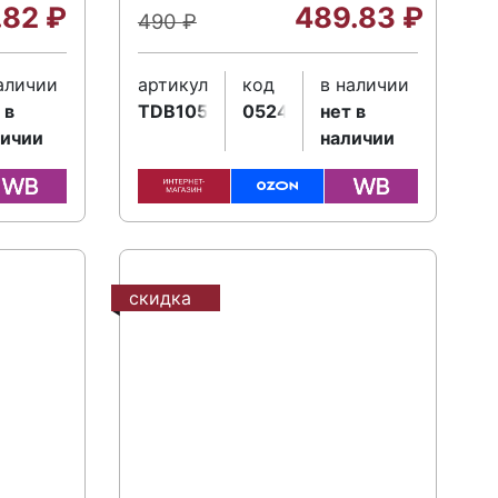
.82
₽
489.83
₽
490
₽
аличии
артикул
код
в наличии
 в
TDB105K5
052472
нет в
личии
наличии
скидка