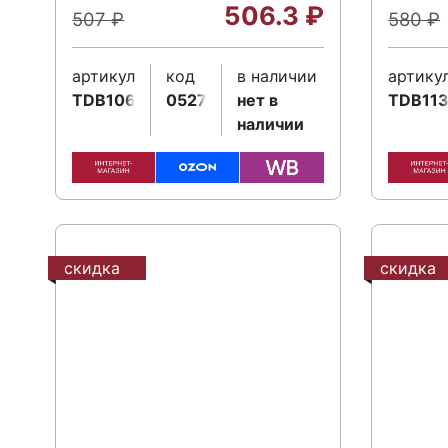
506.3
₽
507
₽
580
₽
артикул
код
в наличии
артику
TDB106K5
052715
нет в
TDB11
наличии
скидка
скидка