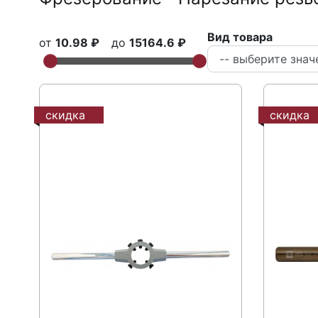
Вид товара
от
10.98 ₽
до
15164.6 ₽
скидка
скидка