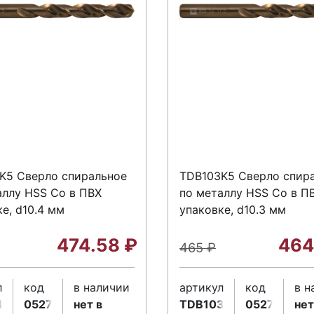
K5 Сверло спиральное
TDB103K5 Сверло спир
аллу HSS Co в ПВХ
по металлу HSS Co в П
е, d10.4 мм
упаковке, d10.3 мм
474.58
₽
464
465
₽
л
код
в наличии
артикул
код
в н
4K5
052714
нет в
TDB103K5
052713
нет