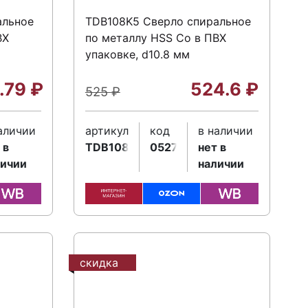
альное
TDB108K5 Сверло спиральное
ВХ
по металлу HSS Co в ПВХ
упаковке, d10.8 мм
.79
₽
524.6
₽
525
₽
аличии
артикул
код
в наличии
 в
TDB108K5
052717
нет в
личии
наличии
скидка