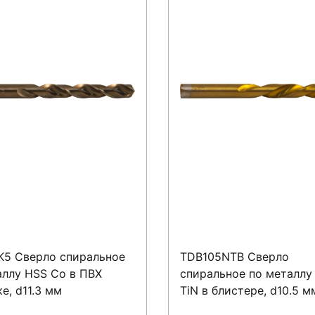
K5 Сверло спиральное
TDB105NTB Сверло
аллу HSS Co в ПВХ
спиральное по металлу
е, d11.3 мм
TiN в блистере, d10.5 м