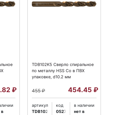
альное
TDB102K5 Сверло спиральное
ВХ
по металлу HSS Co в ПВХ
упаковке, d10.2 мм
.82
₽
454.45
₽
455
₽
аличии
артикул
код
в наличии
 в
TDB102K5
052712
нет в