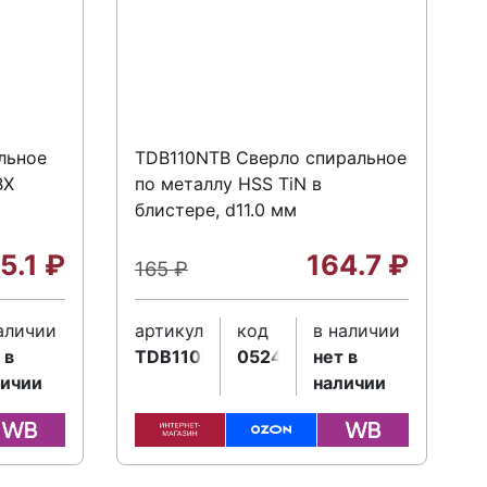
льное
TDB110NTB Сверло спиральное
ВХ
по металлу HSS TiN в
блистере, d11.0 мм
5.1
₽
164.7
₽
165
₽
аличии
артикул
код
в наличии
 в
TDB110NTB
052445
нет в
личии
наличии