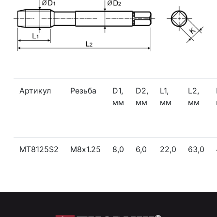
Артикул
Резьба
D1,
D2,
L1,
L2,
мм
мм
мм
мм
MT8125S2
М8х1.25
8,0
6,0
22,0
63,0