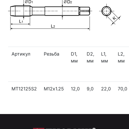
Артикул
Резьба
D1,
D2,
L1,
L2,
мм
мм
мм
мм
MT12125S2
М12х1.25
12,0
9,0
22,0
70,0