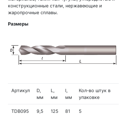
конструкционные стали, нержавеющие и
жаропрочные сплавы.
Размеры
Артикул
D,
L,
l,
Кол-во штук в
мм
мм
мм
упаковке
TDB095
9,5
125
81
5