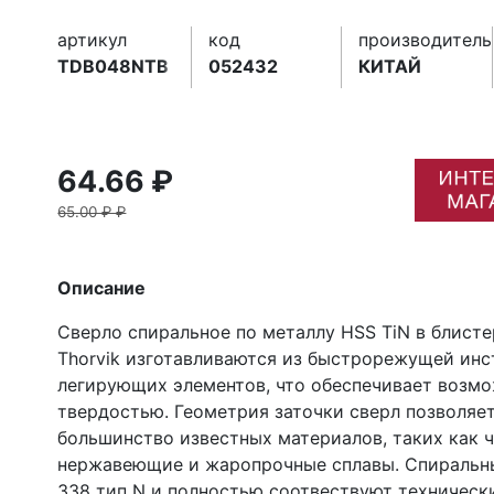
артикул
код
производитель
TDB048NTB
052432
КИТАЙ
64.66 ₽
65.00 ₽ ₽
Описание
Сверло спиральное по металлу HSS TiN в блисте
Thorvik изготавливаются из быстрорежущей ин
легирующих элементов, что обеспечивает возм
твердостью. Геометрия заточки сверл позволяе
большинство известных материалов, таких как ч
нержавеющие и жаропрочные сплавы. Спиральные
338 тип N и полностью соотвествуют техническ