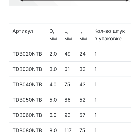
Артикул
D,
L,
l,
Кол-во штук
мм
мм
мм
в упаковке
TDB020NTB
2.0
49
24
1
TDB030NTB
3.0
61
33
1
TDB040NTB
4.0
75
43
1
TDB050NTB
5.0
86
52
1
TDB060NTB
6.0
93
57
1
TDB080NTB
8.0
117
75
1