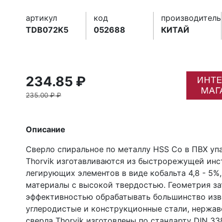
артикул
код
производитель
TDB072K5
052688
КИТАЙ
234.85 ₽
235.00 ₽ ₽
Описание
Сверло спиральное по металлу HSS Co в ПВХ упа
Thorvik изготавливаются из быстрорежущей ин
легирующих элементов в виде кобальта 4,8 - 5%
материалы с высокой твердостью. Геометрия за
эффективностью обрабатывать большинство изве
углеродистые и конструкционные стали, нержа
сверла Thorvik изготовлены по стандарту DIN 3