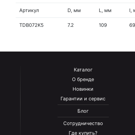
Артикул
D, мм
L, мм
l,
TDB072K5
7.2
109
6
Каталог
О бренде
Новинки
Гарантии и сервис
Блог
Сотрудничество
Где купить?