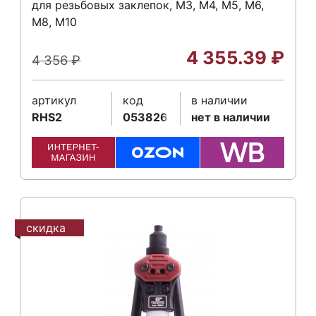
для резьбовых заклепок, M3, M4, M5, M6,
М8, М10
4 355.39
₽
4 356
₽
артикул
код
в наличии
RHS2
053826
нет в наличии
скидка