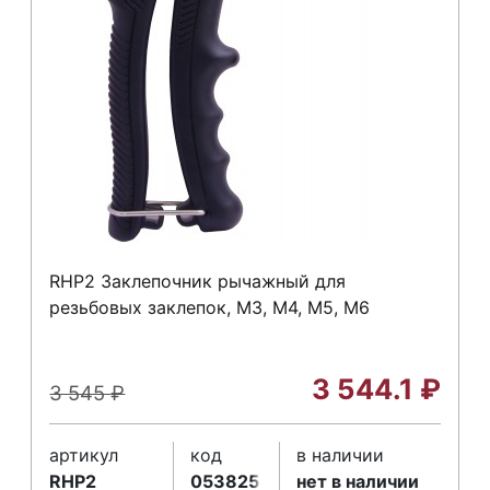
RHP2 Заклепочник рычажный для
резьбовых заклепок, M3, M4, M5, M6
3 544.1
₽
3 545
₽
артикул
код
в наличии
RHP2
053825
нет в наличии