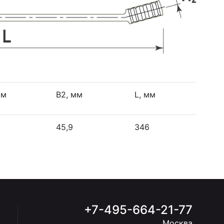
мм
В2, мм
L, мм
45,9
346
+7-495-664-21-77
Москва