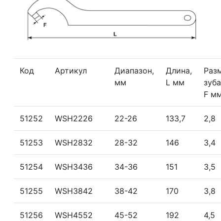
Код
Артикул
Диапазон,
Длина,
Раз
мм
L мм
зуба
F м
51252
WSH2226
22-26
133,7
2,8
51253
WSH2832
28-32
146
3,4
51254
WSH3436
34-36
151
3,5
51255
WSH3842
38-42
170
3,8
51256
WSH4552
45-52
192
4,5