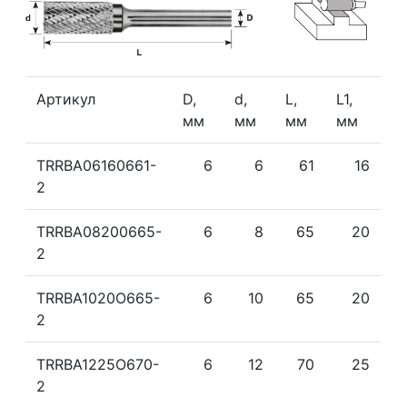
Артикул
D,
d,
L,
L1,
мм
мм
мм
мм
TRRBA06160661-
6
6
61
16
2
TRRBA08200665-
6
8
65
20
2
TRRBA1020О665-
6
10
65
20
2
TRRBA1225О670-
6
12
70
25
2