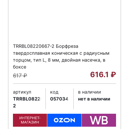
TRRBL08220667-2 Борфреза
твердосплавная коническая с радиусным
торцом, тип L, 8 мм, двойная насечка, в
боксе
616.1
₽
617
₽
артикул
код
в наличии
TRRBL08220667-
057034
нет в наличии
2