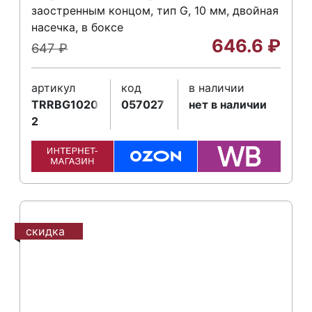
заостренным концом, тип G, 10 мм, двойная
насечка, в боксе
646.6
₽
647
₽
артикул
код
в наличии
TRRBG10200665-
057027
нет в наличии
2
скидка