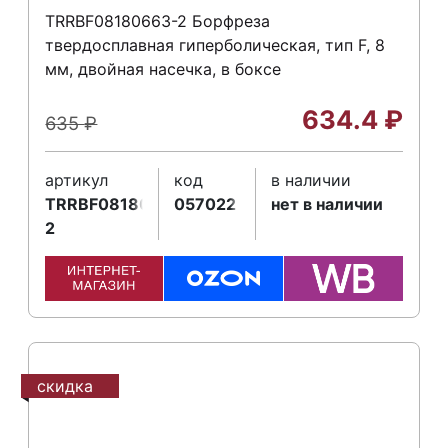
TRRBF08180663-2 Борфреза
твердосплавная гиперболическая, тип F, 8
мм, двойная насечка, в боксе
634.4
₽
635
₽
артикул
код
в наличии
TRRBF08180663-
057022
нет в наличии
2
скидка