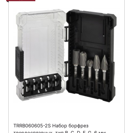
TRRB060605-2S Набор борфрез
твердосплавных, тип B, C, D, F, G, 6 мм,