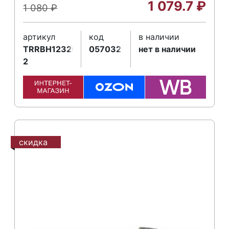
1 079.7
₽
1 080
₽
артикул
код
в наличии
TRRBH12320677-
057032
нет в наличии
2
скидка