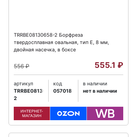
TRRBE08130658-2 Борфреза
твердосплавная овальная, тип E, 8 мм,
двойная насечка, в боксе
555.1
₽
556
₽
артикул
код
в наличии
TRRBE08130658-
057018
нет в наличии
2