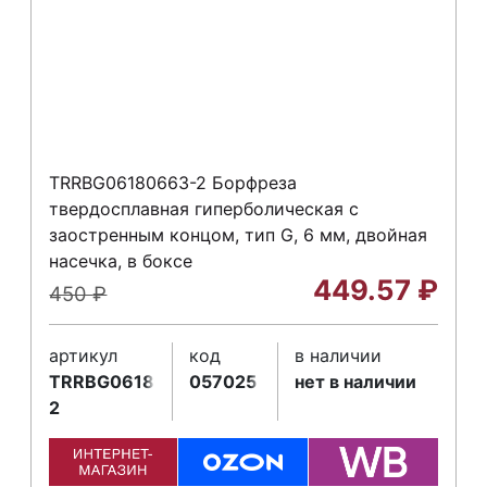
TRRBG06180663-2 Борфреза
твердосплавная гиперболическая с
заостренным концом, тип G, 6 мм, двойная
насечка, в боксе
449.57
₽
450
₽
артикул
код
в наличии
TRRBG06180663-
057025
нет в наличии
2