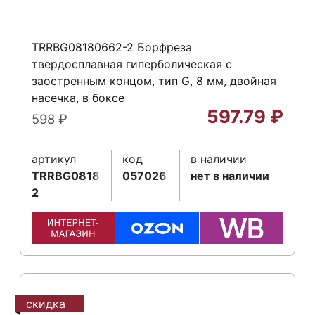
TRRBG08180662-2 Борфреза
твердосплавная гиперболическая с
заостренным концом, тип G, 8 мм, двойная
насечка, в боксе
597.79
₽
598
₽
артикул
код
в наличии
TRRBG08180662-
057026
нет в наличии
2
скидка