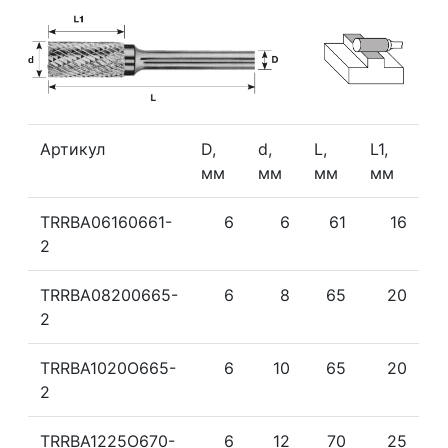
Артикул
D,
d,
L,
L1,
мм
мм
мм
мм
TRRBA06160661-
6
6
61
16
2
TRRBA08200665-
6
8
65
20
2
TRRBA1020О665-
6
10
65
20
2
TRRBA1225О670-
6
12
70
25