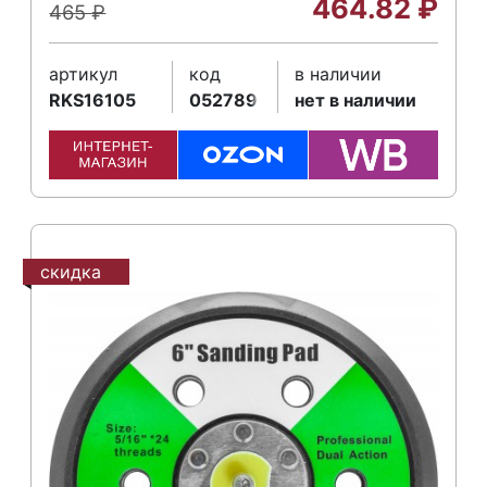
464.82
₽
465
₽
артикул
код
в наличии
RKS16105
052789
нет в наличии
скидка