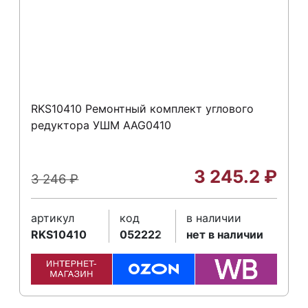
RKS10410 Ремонтный комплект углового
редуктора УШМ AAG0410
3 245.2
₽
3 246
₽
артикул
код
в наличии
RKS10410
052222
нет в наличии