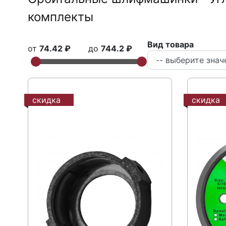
комплекты
Вид товара
от
74.42 ₽
до
744.2 ₽
скидка
скидка