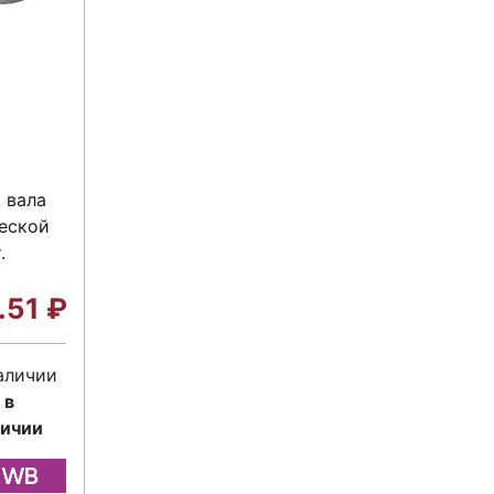
 вала
еской
.
.51
₽
аличии
 в
личии