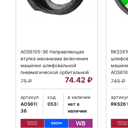
AOS6105-36 Направляющая
RKS261
втулка механизма включения
шлифов
машинки шлифовальной
машинк
пневматической орбитальной
AOS610
74.42
₽
A
75
₽
745
₽
артикул
код
в наличии
артику
AOS6105-
053833
нет в
RKS26
36
наличии