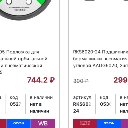
05 Подложка для
RKS6020-24 Подшипник
альной орбитальной
бормашинки пневматич
и пневматической
угловой AADG6020, 2шт
5
744.2
₽
299
300
₽
л
код
в наличии
артикул
код
в н
105
052792
нет в
RKS6020-
053646
нет
наличии
24
на