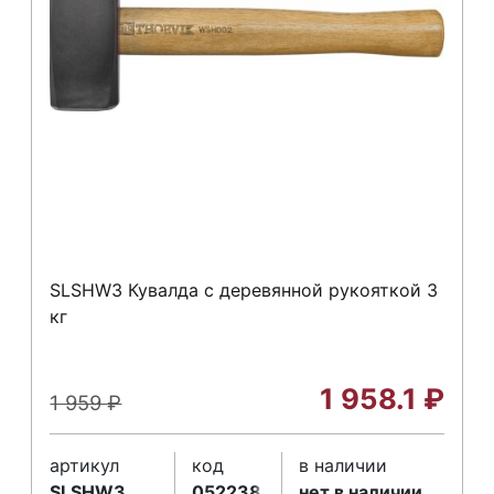
SLSHW3 Кувалда с деревянной рукояткой 3
кг
1 958.1
₽
1 959
₽
артикул
код
в наличии
SLSHW3
052238
нет в наличии